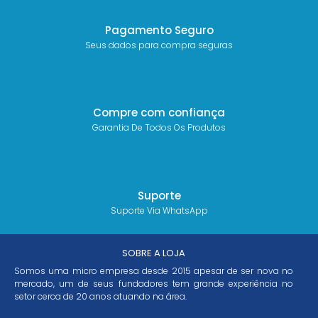
Pagamento Seguro
Seus dados para compra seguras
Compre com confiança
Garantia De Todos Os Produtos
Suporte
Suporte Via WhatsApp
SOBRE A LOJA
Somos uma micro empresa desde 2015 apesar de ser nova no
mercado, um de seus fundadores tem grande experiência no
setor cerca de 20 anos atuando na área.